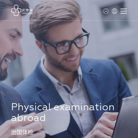
Physical examination
abroad
出国体检