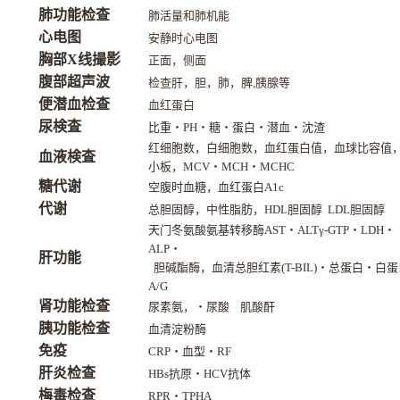
肺功能检查
肺活量和肺机能
心电图
安静时心电图
胸部X线撮影
正面，侧面
腹部超声波
检查肝，胆，肺，脾,胰腺等
便潜血检查
血红蛋白
尿検査
比重
・
PH
・
糖
・
蛋白
・
潜血
・
沈渣
红细胞数，白细胞数，血红蛋白值，血球比容值
血液検査
小板，MCV
・
MCH
・
MCHC
糖代谢
空腹时血糖，血红蛋白A1c
代谢
总胆固醇，中性脂肪，HDL胆固醇 LDL胆固醇
天门冬氨酸氨基转移酶AST
・
ALTγ-GTP
・
LDH
・
ALP
・
肝功能
胆碱酯酶，血清总胆红素(T-BIL)
・
总蛋白
・
白蛋
A/G
肾功能检查
尿素氨，
・
尿酸 肌酸酐
胰功能检查
血清淀粉酶
免疫
CRP
・
血型
・
RF
肝炎检查
HBs抗原
・
HCV抗体
梅毒检查
RPR
・
TPHA