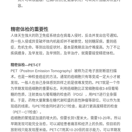
容。
精密体检的重要性
人体天生强大的防卫免疫系统会在病毒入侵时，反击并发出信号通知。
而一些入侵或异变破坏体内机能却并不被察觉，轻则糖尿病，重则癌
症，危机生命。等到出现症状时，基本是晚期且治疗难度高。为了不让
疾病缠身，及早发现，及早预防，及早治疗，就需要接受精密体检。
精密体检—PET-CT
PET（Positron Emission Tomography）被称为正电子放射断层扫描
术。也是一种检查癌症的方法。通常的癌细胞只有等变成一定大小才被
发现。一般人在自己身体感到异样之前是很难发觉的。PET就是一个作
为早期发现癌细胞的重要标志。利用癌细胞比正常细胞吸收3-8倍葡萄
糖的性质，注射类似与葡萄糖的检查药（FDG），用PET进行全身摄
影。于是，药物大量聚集在糖代谢旺盛的恶性肿瘤等部位，可以作为发
现癌的线索。与PET检查同时进行CT检查，能进行更高度精密的检查
（PET－CT检查）。
癌细胞的繁殖是加速的增大的。但要长到1厘米大，需要10-20年。所以
早期发现可能完全治愈，可以减轻患者痛苦和经济上的负担。但目前的
放射线只能发现厘米级。PET-CT用其10-20倍的显示能力，可以早期发