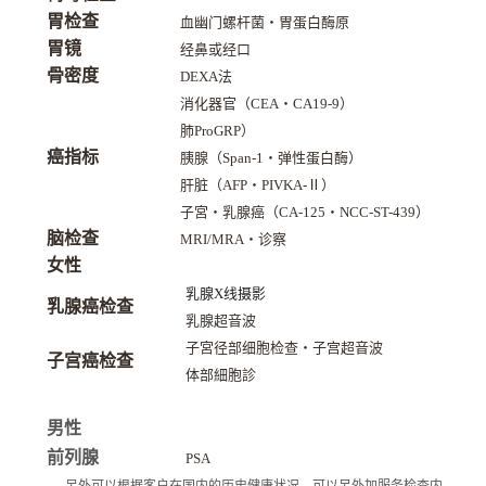
胃检查
血幽门螺杆菌
・
胃蛋白酶原
胃镜
经鼻或经口
骨密度
DEXA法
消化器官（CEA
・
CA19-9）
肺ProGRP）
癌指标
胰腺（Span-1
・
弹性蛋白酶）
肝脏（AFP
・
PIVKA-Ⅱ）
子宮
・
乳腺癌（CA-125
・
NCC-ST-439）
脑检查
MRI/MRA
・
诊察
女性
乳腺X线摄影
乳腺癌检查
乳腺超音波
子宮径部细胞检查
・
子宫超音波
子宫癌检查
体部細胞診
男性
前列腺
PSA
另外可以根据客户在国内的历史健康状况，可以另外加服务检查内