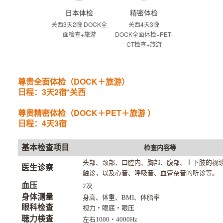
日本体检
精密体检
关西3天2晚 DOCK全
关西4天3晚
面检查+旅游
DOCK全面体检+PET-
CT检查+旅游
尊贵全面体检（DOCK＋旅游）
日程：3天2宿*关西
尊贵精密体检（DOCK＋PET＋旅游 ）
日程：4天3宿
基本检查项目
检查内容等
头部、颈部、口腔内、胸部、腹部、上下肢的视
医生诊察
触诊，以及心音、呼吸音、血管杂音的听诊等。
血压
2次
身体测量
身高、体重、BMI、体脂率
眼科检查
视力
・
眼底
・
眼压
聴力検査
左右1000
・
4000Hz